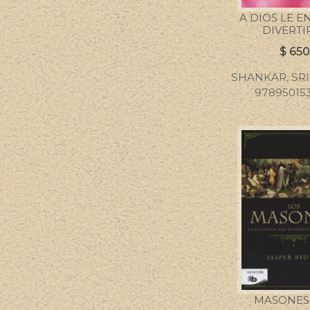
A DIOS LE 
DIVERTI
$
650
SHANKAR, SRI 
978950153
MASONES,