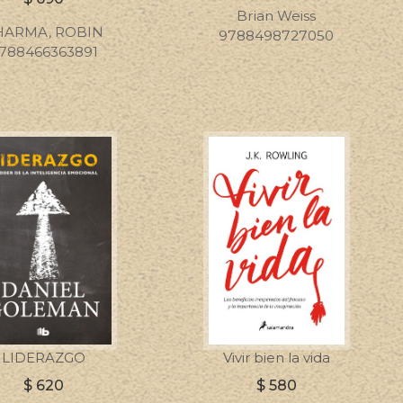
Brian Weiss
HARMA, ROBIN
9788498727050
788466363891
LIDERAZGO
Vivir bien la vida
$
620
$
580