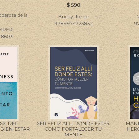
0
$
590
derosa de la
Bucay, Jorge
9789974723832
9
ASPER
78603
S. DEL
SER FELIZ ALLI DONDE ESTES:
MANI
 BIEN-ESTAR
COMO FORTALECER TU
HERO
MENTE