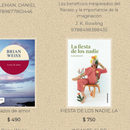
Los beneficios inesperados del
LEMAN, DANIEL
fracaso y la importancia de la
789877801446
imaginación
J. K. Rowling
9788498388435
Lazos de amor
FIESTA DE LOS NADIE, LA
$
490
$
750