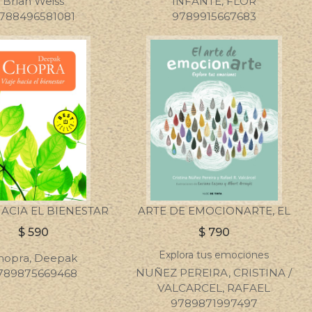
Brian Weiss
INFANTE, FLOR
788496581081
9789915667683
HACIA EL BIENESTAR
ARTE DE EMOCIONARTE, EL
$
590
$
790
Explora tus emociones
hopra, Deepak
NUÑEZ PEREIRA, CRISTINA /
789875669468
VALCARCEL, RAFAEL
9789871997497