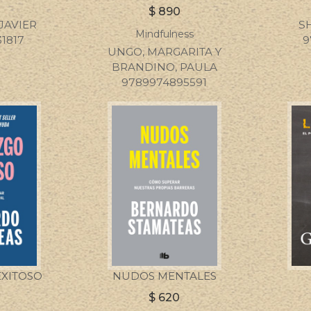
$
890
JAVIER
S
Mindfulness
1817
9
UNGO, MARGARITA Y
BRANDINO, PAULA
9789974895591
EXITOSO
NUDOS MENTALES
0
$
620