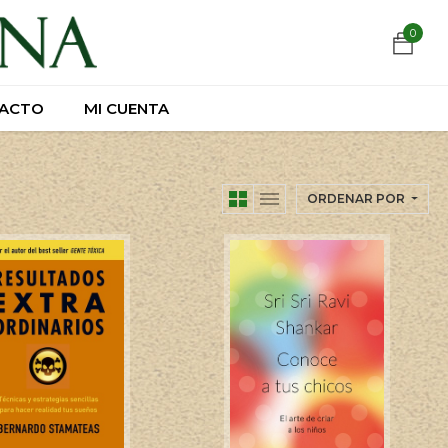
https://wa.link/csnxsu
0
0
ACTO
ACTO
MI CUENTA
MI CUENTA
ORDENAR POR