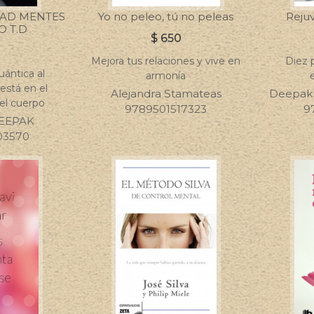
DAD MENTES
Yo no peleo, tú no peleas
Rejuv
O T.D
$
650
Mejora tus relaciones y vive en
Diez p
uántica al
armonía
está en el
Alejandra Stamateas
Deepak 
 el cuerpo
9789501517323
9
EEPAK
03570