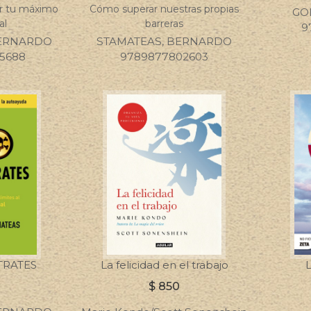
ar tu máximo
Cómo superar nuestras propias
GO
al
barreras
9
BERNARDO
STAMATEAS, BERNARDO
15688
9789877802603
TRATES
La felicidad en el trabajo
$
850