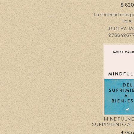
$
62
La sociedad más po
tierra
RIDLEY, J
97884967
MINDFULNES
SUFRIMIENTO AL
$
750