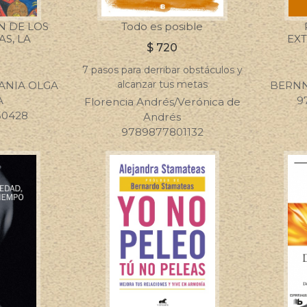
N DE LOS
Todo es posible
AS, LA
EX
$
720
0
7 pasos para derribar obstáculos y
alcanzar tus metas
ANIA OLGA
BERNN
A
9
Florencia Andrés/Verónica de
50428
Andrés
9789877801132