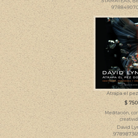
STAMATEAS, 
97884907
Atrapa el pe
$
750
Meditación, con
creativi
David Ly
97898736