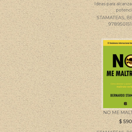
Ideas para alcanz
potenci
STAMATEAS, 
97895015
NO ME MAL
$
590