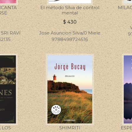
ENCANTA
El método Silva de control
MILAG
RSE
mental
$
430
SRI RAVI
Jose Asuncion Silva/0 Miele
9
2135
9788498724516
 LOS
SHIMRITI
ESP