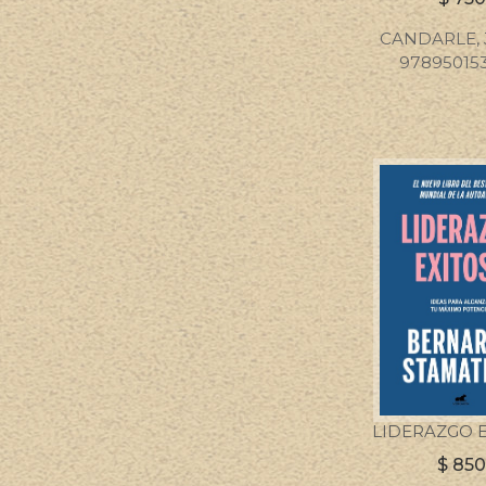
CANDARLE, 
978950153
LIDERAZGO 
$
85