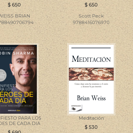
$
650
$
650
WEISS BRIAN
Scott Peck
788490706794
9788416076970
FIESTO PARA LOS
Meditación
ES DE CADA DIA
$
530
$
690