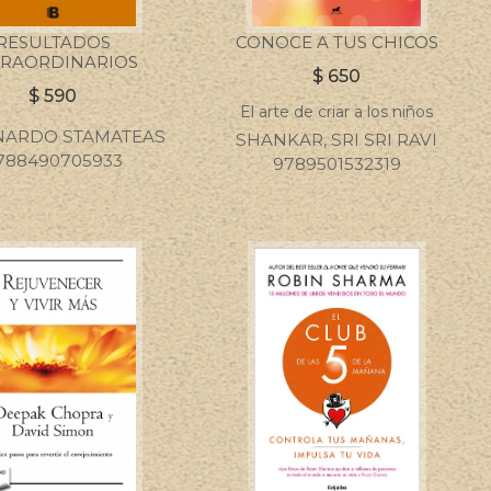
RESULTADOS
CONOCE A TUS CHICOS
TRAORDINARIOS
$
650
$
590
El arte de criar a los niños
ARDO STAMATEAS
SHANKAR, SRI SRI RAVI
788490705933
9789501532319