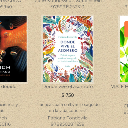
BERNARDO
Marie Kondo/Scott Sonenshein
05940
9789915652313
9
z dorado
Donde vive el asombro
VIAJE 
$
750
ciencia y
Prácticas para cultivar lo sagrado
C
dad
en la vida cotidiana
9
nch
Fabiana Fondevila
50116
9789502811659