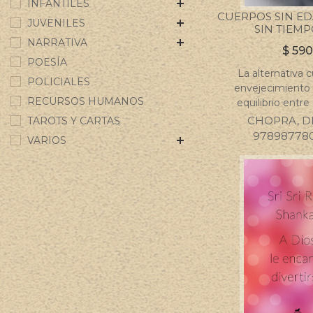
INFANTILES
CUERPOS SIN E
JUVENILES
SIN TIEMP
NARRATIVA
$
590
POESÍA
La alternativa c
POLICIALES
envejecimiento 
RECURSOS HUMANOS
equilibrio entre
CHOPRA, D
TAROTS Y CARTAS
97898778
VARIOS