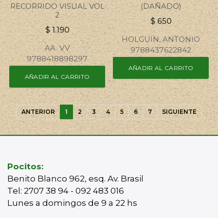
RECORRIDO VISUAL VOL
(DAÑADO)
2
$
650
$
1.190
HOLGUIN, ANTONIO
AA. VV
9788437622842
9788418898297
AÑADIR AL CARRITO
AÑADIR AL CARRITO
ANTERIOR
1
2
3
4
5
6
7
SIGUIENTE
Pocitos:
Benito Blanco 962, esq. Av. Brasil
Tel: 2707 38 94 - 092 483 016
Lunes a domingos de 9 a 22 hs