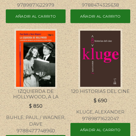
9789871622979
9788474325638
AÑADIR AL CARRITO
AÑADIR AL CARRITO
IZQUIERDA DE
120 HISTORIAS DEL CINE
HOLLYWOOD, A LA
$
690
$
850
KLUGE, ALEXANDER
BUHLE, PAUL / WAGNER,
9789871622047
DAVE
AÑADIR AL CARRITO
9788477748960