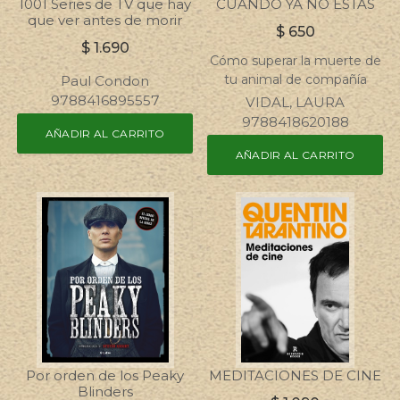
1001 Series de TV que hay
CUANDO YA NO ESTAS
que ver antes de morir
$
650
$
1.690
Cómo superar la muerte de
tu animal de compañía
Paul Condon
9788416895557
VIDAL, LAURA
9788418620188
AÑADIR AL CARRITO
AÑADIR AL CARRITO
Por orden de los Peaky
MEDITACIONES DE CINE
Blinders