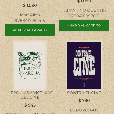
$
1.090
$
1.090
TARANTINO QUENTIN
Matt Allen
9788418897801
9788417752415
AÑADIR AL CARRITO
AÑADIR AL CARRITO
HEROINAS Y VICTIMAS
CONTRA EL CINE
DEL CINE
$
790
$
945
DEBORD, GUY