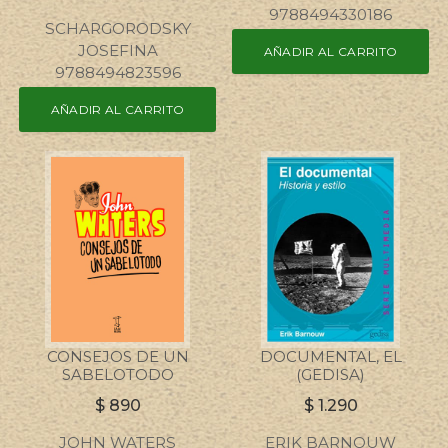
9788494330186
SCHARGORODSKY
JOSEFINA
AÑADIR AL CARRITO
9788494823596
AÑADIR AL CARRITO
CONSEJOS DE UN
DOCUMENTAL, EL
SABELOTODO
(GEDISA)
$
890
$
1.290
JOHN WATERS
ERIK BARNOUW