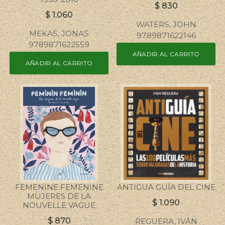
$
830
$
1.060
WATERS, JOHN
MEKAS, JONAS
9789871622146
9789871622559
AÑADIR AL CARRITO
AÑADIR AL CARRITO
FEMENINE FEMENINE
ANTIGUA GUÍA DEL CINE
MUJERES DE LA
$
1.090
NOUVELLE VAGUE
$
870
REGUERA, IVÁN