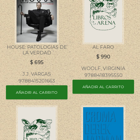
HOUSE: PATOLOGIAS DE
AL FARO
LA VERDAD
$
990
$
695
WOOLF, VIRGINIA
J.J. VARGAS
9788418395550
9788415201663
AÑADIR AL CARRITO
AÑADIR AL CARRITO