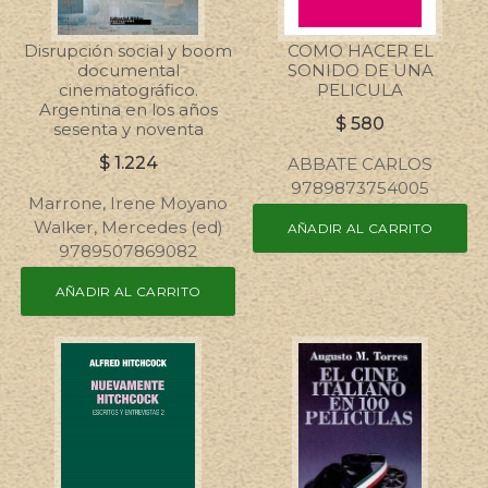
Disrupción social y boom
COMO HACER EL
documental
SONIDO DE UNA
cinematográfico.
PELICULA
Argentina en los años
$
580
sesenta y noventa
$
1.224
ABBATE CARLOS
9789873754005
Marrone, Irene Moyano
Walker, Mercedes (ed)
AÑADIR AL CARRITO
9789507869082
AÑADIR AL CARRITO