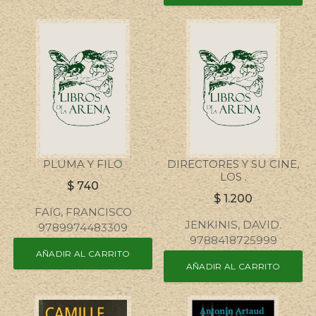
PLUMA Y FILO
DIRECTORES Y SU CINE,
LOS .
$
740
$
1.200
FAIG, FRANCISCO
JENKINIS, DAVID.
9789974483309
9788418725999
AÑADIR AL CARRITO
AÑADIR AL CARRITO