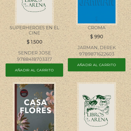
SUPERHEROES EN EL
CROMA
CINE
$
990
$
1.500
JARMAN, DEREK
SENDER JOSE
9789871622603
9788418703317
AÑADIR AL CARRITO
AÑADIR AL CARRITO