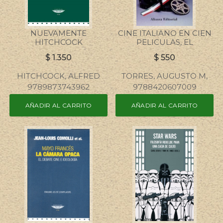
NUEVAMENTE
CINE ITALIANO EN CIEN
HITCHCOCK
PELICULAS, EL
$
1.350
$
550
HITCHCOCK, ALFRED
TORRES, AUGUSTO M,
9789873743962
9788420607009
AÑADIR AL CARRITO
AÑADIR AL CARRITO