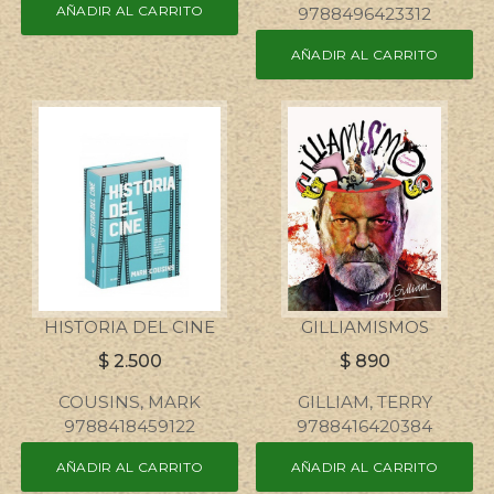
AÑADIR AL CARRITO
9788496423312
AÑADIR AL CARRITO
HISTORIA DEL CINE
GILLIAMISMOS
$
2.500
$
890
COUSINS, MARK
GILLIAM, TERRY
9788418459122
9788416420384
AÑADIR AL CARRITO
AÑADIR AL CARRITO