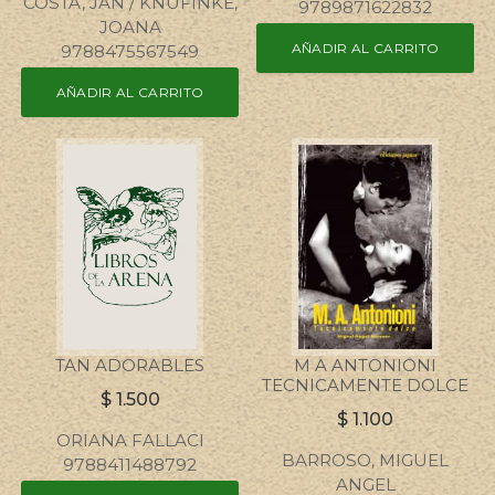
COSTA, JAN / KNUFINKE,
9789871622832
JOANA
AÑADIR AL CARRITO
9788475567549
AÑADIR AL CARRITO
TAN ADORABLES
M A ANTONIONI
TECNICAMENTE DOLCE
$
1.500
$
1.100
ORIANA FALLACI
BARROSO, MIGUEL
9788411488792
ANGEL