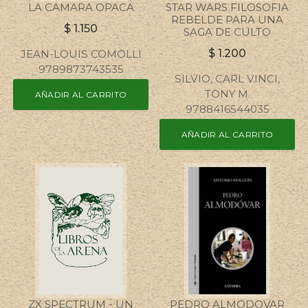
LA CAMARA OPACA
STAR WARS FILOSOFIA
REBELDE PARA UNA
$
1.150
SAGA DE CULTO
$
1.200
JEAN-LOUIS COMOLLI
9789873743535
SILVIO, CARL VINCI,
TONY M.
AÑADIR AL CARRITO
9788416544035
AÑADIR AL CARRITO
ZX SPECTRUM - UN
PEDRO ALMODOVAR