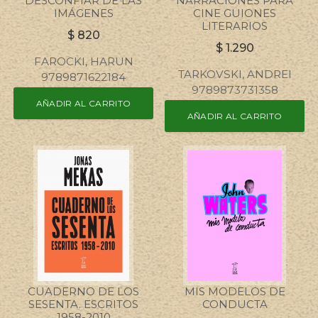
DESCONFIAR DE LAS
NARRACIONES PARA
IMÁGENES
CINE GUIONES
LITERARIOS
$
820
$
1.290
FAROCKI, HARUN
TARKOVSKI, ANDREI
9789871622184
9789873731358
AÑADIR AL CARRITO
AÑADIR AL CARRITO
CUADERNO DE LOS
MIS MODELOS DE
SESENTA. ESCRITOS
CONDUCTA
1958-2010