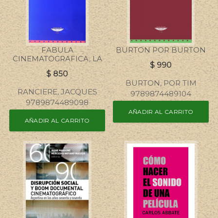
FABULA
BURTON POR BURTON
CINEMATOGRAFICA, LA
$
990
$
850
BURTON, POR TIM
RANCIERE, JACQUES
9789874489104
9789874489098
AÑADIR AL CARRITO
AÑADIR AL CARRITO