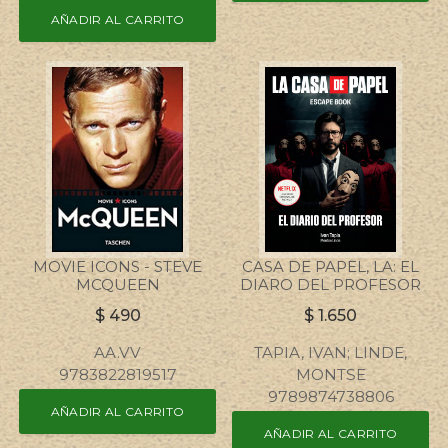
AÑADIR AL CARRITO
MOVIE ICONS - STEVE
CASA DE PAPEL, LA: EL
MCQUEEN
DIARO DEL PROFESOR
$
490
$
1.650
AA.VV
TAPIA, IVAN; LINDE,
9783822819517
MONTSE
9789874738806
AÑADIR AL CARRITO
AÑADIR AL CARRITO