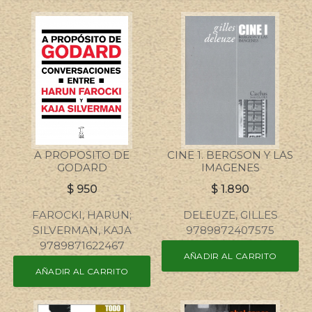
A PROPOSITO DE
CINE 1. BERGSON Y LAS
GODARD
IMAGENES
$
950
$
1.890
FAROCKI, HARUN;
DELEUZE, GILLES
SILVERMAN, KAJA
9789872407575
9789871622467
AÑADIR AL CARRITO
AÑADIR AL CARRITO