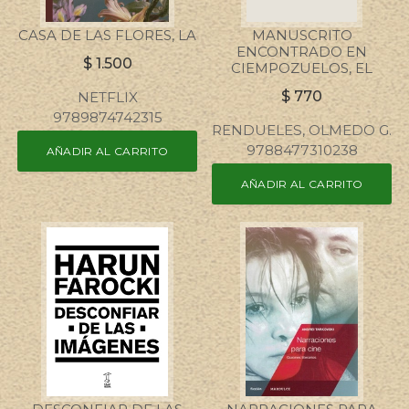
CASA DE LAS FLORES, LA
MANUSCRITO
ENCONTRADO EN
$
1.500
CIEMPOZUELOS, EL
$
770
NETFLIX
9789874742315
RENDUELES, OLMEDO G.
9788477310238
AÑADIR AL CARRITO
AÑADIR AL CARRITO