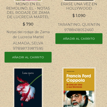
MONO EN EL
ERASE UNA VEZ EN
REMOLINO, EL - NOTAS
HOLLYWOOD
DEL RODAJE DE ZAMA
$
1.090
DE LUCRECIA MARTEL
$
790
TARANTINO, QUENTIN
9788418052460
Notas del rodaje de Zama
de Lucrecia Martel
AÑADIR AL CARRITO
ALMADA, SELVA
9789873987595
AÑADIR AL CARRITO