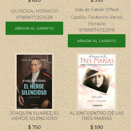
$
620
$
590
Vida de Fabián O'Neill
QUIROGA, HORACIO
Castillo, Federico Varoli,
9789877253528
Horacio
AÑADIR AL CARRITO
9789974732919
AÑADIR AL CARRITO
JOAQUIN SUAREZ, EL
AL ENCUENTRO DE LAS
HEROE SILENCIOSO
TRES MARIAS
$
750
$
590