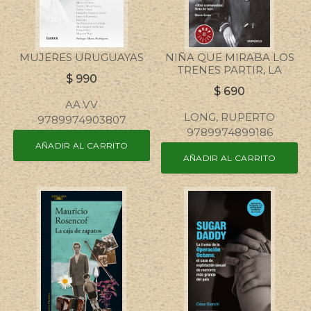
MUJERES URUGUAYAS
NIÑA QUE MIRABA LOS
TRENES PARTIR, LA
$
990
$
690
AA.VV
LONG, RUPERTO
9789974903807
9789974899186
AÑADIR AL CARRITO
AÑADIR AL CARRITO