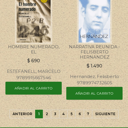
HOMBRE NUMERADO,
NARRATIVA REUNIDA -
EL
FELISBERTO
HERNANDEZ
$
690
$
1.490
ESTEFANELL, MARCELO
Hernandez, Felisberto
9789915667546
9789974732605
AÑADIR AL CARRITO
AÑADIR AL CARRITO
ANTERIOR
1
2
3
4
5
6
7
SIGUIENTE