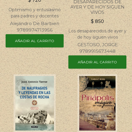
$
720
DESAPARECIDOS DE
AYER Y DE HOY SIGUEN
Optimismo y entusiasmo
VIVOS
para padres y docentes
$
850
Alejandro De Barbieri
9789974713956
Los desaparecidos de ayer y
de hoy siguen vivos
AÑADIR AL CARRITO
GESTOSO, JORGE
9789915673448
AÑADIR AL CARRITO