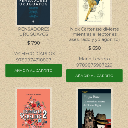
PENSADORES
Nick Carter (se divierte
URUGUAYOS
mientras el lector es
asesinado y yo agonizo)
$
790
$
650
PACHECO, CARLOS
Mario Levrero
9789974718807
9789873987229
AÑADIR AL CARRITO
AÑADIR AL CARRITO