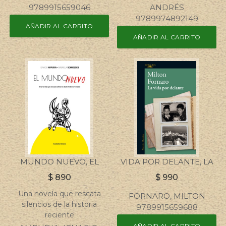
9789915659046
ANDRÉS
9789974892149
AÑADIR AL CARRITO
AÑADIR AL CARRITO
MUNDO NUEVO, EL
VIDA POR DELANTE, LA
$
890
$
990
Una novela que rescata
FORNARO, MILTON
silencios de la historia
9789915659688
reciente
AÑADIR AL CARRITO