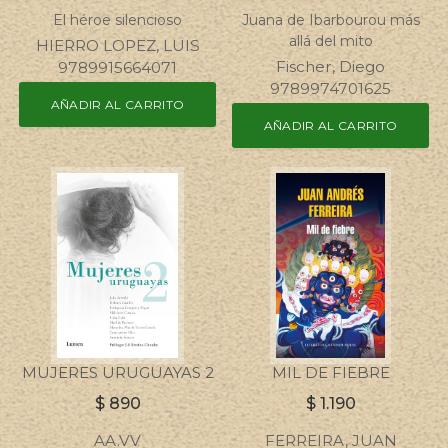
El héroe silencioso
Juana de Ibarbourou más
allá del mito
HIERRO LOPEZ, LUIS
Fischer, Diego
9789915664071
9789974701625
AÑADIR AL CARRITO
AÑADIR AL CARRITO
MUJERES URUGUAYAS 2
MIL DE FIEBRE
$
890
$
1.190
AA.VV
FERREIRA, JUAN