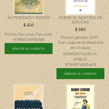
AUTORIDAD Y PODER
SOBRE EL SENTIDO DE
EDUCAR
$
650
$
580
Ponce De Leon, Facundo
Premio ganador 2020 -
9789974958258
Gran Logia de la Masonería
del Uruguay
AÑADIR AL CARRITO
ROMERO GARCIA,
PABLO
9789974895409
AÑADIR AL CARRITO