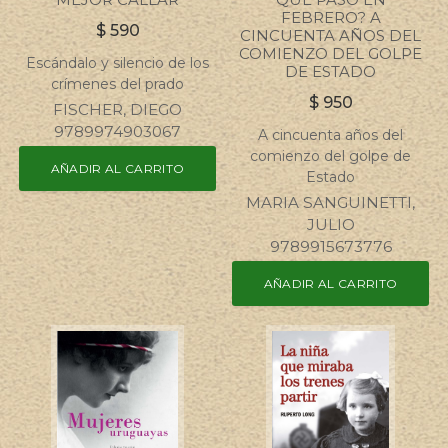
FEBRERO? A
$
590
CINCUENTA AÑOS DEL
COMIENZO DEL GOLPE
Escándalo y silencio de los
DE ESTADO
crímenes del prado
$
950
FISCHER, DIEGO
9789974903067
A cincuenta años del
comienzo del golpe de
AÑADIR AL CARRITO
Estado
MARIA SANGUINETTI,
JULIO
9789915673776
AÑADIR AL CARRITO