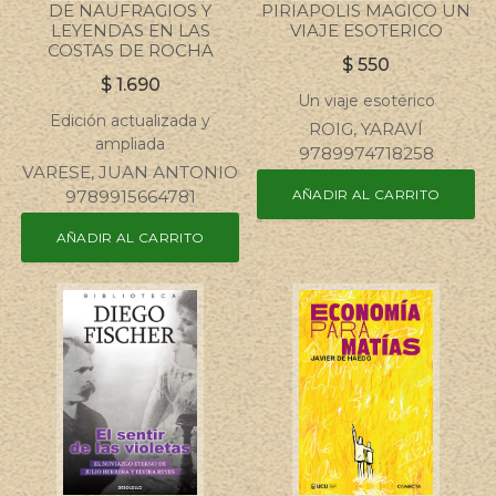
DE NAUFRAGIOS Y
PIRIAPOLIS MAGICO UN
LEYENDAS EN LAS
VIAJE ESOTERICO
COSTAS DE ROCHA
$
550
$
1.690
Un viaje esotérico
Edición actualizada y
ROIG, YARAVÍ
ampliada
9789974718258
VARESE, JUAN ANTONIO
9789915664781
AÑADIR AL CARRITO
AÑADIR AL CARRITO