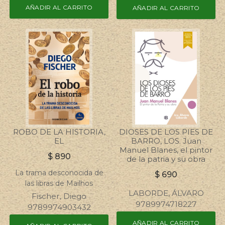
AÑADIR AL CARRITO
AÑADIR AL CARRITO
ROBO DE LA HISTORIA,
DIOSES DE LOS PIES DE
EL
BARRO, LOS. Juan
Manuel Blanes, el pintor
$
890
de la patria y su obra
La trama desconocida de
$
690
las libras de Mailhos
LABORDE, ÁLVARO
Fischer, Diego
9789974718227
9789974903432
AÑADIR AL CARRITO