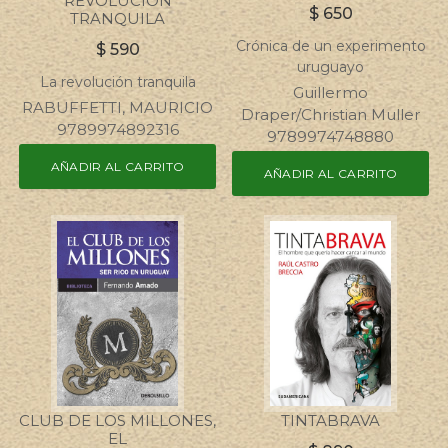
REVOLUCION
$
650
TRANQUILA
Crónica de un experimento
$
590
uruguayo
La revolución tranquila
Guillermo
RABUFFETTI, MAURICIO
Draper/Christian Muller
9789974892316
9789974748880
AÑADIR AL CARRITO
AÑADIR AL CARRITO
CLUB DE LOS MILLONES,
TINTABRAVA
EL