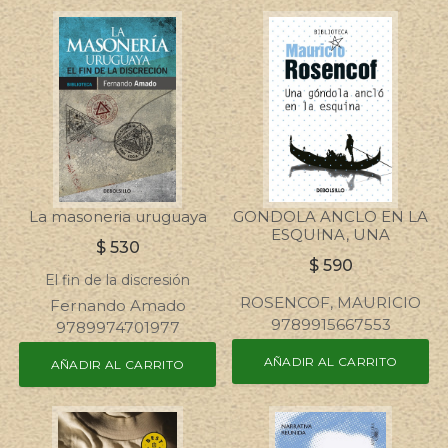
La masoneria uruguaya
GONDOLA ANCLO EN LA
ESQUINA, UNA
$
530
$
590
El fin de la discresión
ROSENCOF, MAURICIO
Fernando Amado
9789915667553
9789974701977
AÑADIR AL CARRITO
AÑADIR AL CARRITO