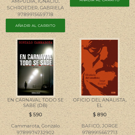
AMPUDIA, IGNACIO,
SCHROEDER, GABRIELA
9789915659718
AÑADIR AL CARRITO
EN CARNAVAL TODO SE
OFICIO DEL ANALISTA,
SABE (DB)
EL
$
590
$
890
Cammarota, Gonzalo
BAFICO, JORGE
9789974732902
9789915667713