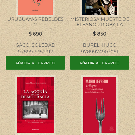
URUGUAYAS REBELDES
MISTERIOSA MUERTE DE
2
ELEANOR RIGBY, LA
$
690
$
850
GAGO, SOLEDAD
BUREL, HUGO
9789915652917
9789974903081
AÑADIR AL CARRITO
AÑADIR AL CARRITO