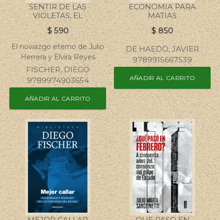
SENTIR DE LAS
ECONOMIA PARA
VIOLETAS, EL
MATIAS
$
590
$
850
El noviazgo eterno de Julio
DE HAEDO, JAVIER
Herrera y Elvira Reyes
9789915667539
FISCHER, DIEGO
AÑADIR AL CARRITO
9789974903654
AÑADIR AL CARRITO
MEJOR CALLAR
QUE PASO EN