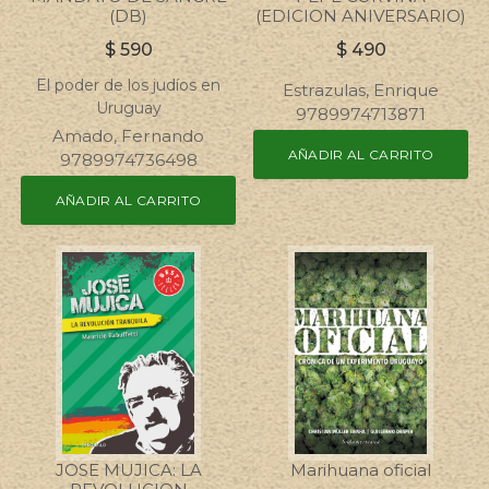
(DB)
(EDICION ANIVERSARIO)
$
590
$
490
El poder de los judíos en
Estrazulas, Enrique
Uruguay
9789974713871
Amado, Fernando
AÑADIR AL CARRITO
9789974736498
AÑADIR AL CARRITO
JOSE MUJICA: LA
Marihuana oficial