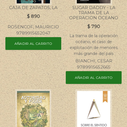
CAJA DE ZAPATOS, LA
SUGAR DADDY - LA
TRAMA DE LA
$
890
OPERACION OCEANO
$
790
ROSENCOF, MAURICIO
9789915652047
La trama de la operación
océano, el caso de
AÑADIR AL CARRITO
explotación de menores
más grande del país
BIANCHI, CESAR
9789915652665
AÑADIR AL CARRITO