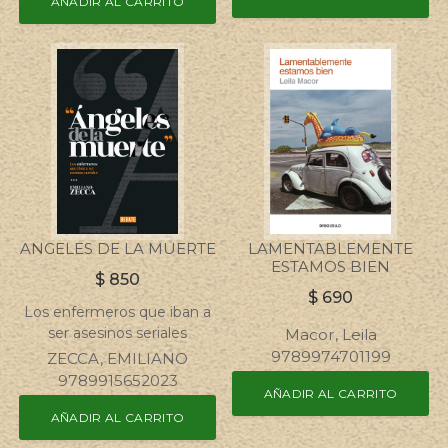
AÑADIR AL CARRITO
ANGELES DE LA MUERTE
LAMENTABLEMENTE
ESTAMOS BIEN
$
850
$
690
Los enfermeros que iban a
ser asesinos seriales
Macor, Leila
9789974701199
ZECCA, EMILIANO
9789915652023
AÑADIR AL CARRITO
AÑADIR AL CARRITO