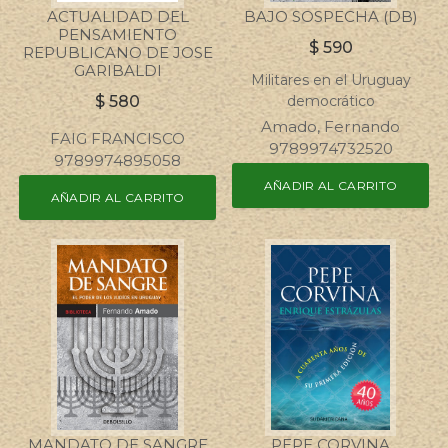
ACTUALIDAD DEL
BAJO SOSPECHA (DB)
PENSAMIENTO
$
590
REPUBLICANO DE JOSE
GARIBALDI
Militares en el Uruguay
$
580
democrático
Amado, Fernando
FAIG FRANCISCO
9789974732520
9789974895058
AÑADIR AL CARRITO
AÑADIR AL CARRITO
MANDATO DE SANGRE
PEPE CORVINA