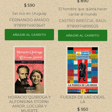
$
890
$
590
El hombre que quería hacer
Ser rico en Uruguay
cantar al mundo
FERNANDO AMADO
CASTRO BRECCIA, RAUL
9789974903647
9789974899025
AÑADIR AL CARRITO
AÑADIR AL CARRITO
HORACIO QUIROGA Y
FUERZA DE LAS IDEAS,
ALFONSINA STORNI.
LA
AMOR, LOCURA Y
$
950
MUERTE