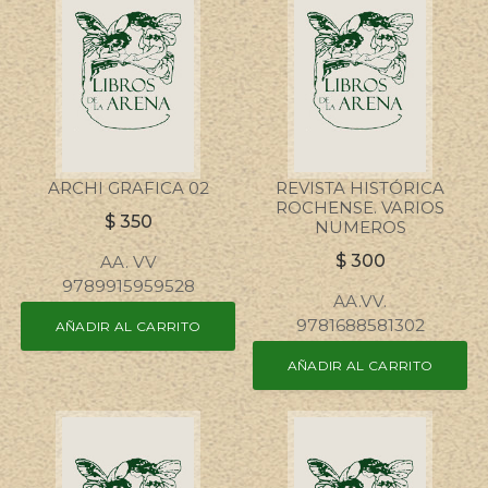
ARCHI GRAFICA 02
REVISTA HISTÓRICA
ROCHENSE. VARIOS
$
350
NUMEROS
$
300
AA. VV
9789915959528
AA.VV.
9781688581302
AÑADIR AL CARRITO
AÑADIR AL CARRITO