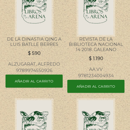
DE LA DINASTIA QING A
REVISTA DE LA
LUIS BATLLE BERRES
BIBLIOTECA NACIONAL
14 2018. GALEANO
$
590
$
1.190
ALZUGARAT, ALFREDO
AA.VV
9789974550926
9781234004934
AÑADIR AL CARRITO
AÑADIR AL CARRITO