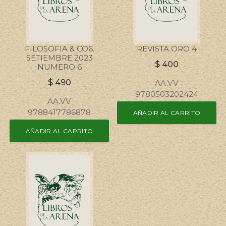
FILOSOFIA & CO6.
REVISTA ORO 4
SETIEMBRE 2023
$
400
NUMERO 6
$
490
AA.VV
9780503202424
AA.VV
9788417786878
AÑADIR AL CARRITO
AÑADIR AL CARRITO