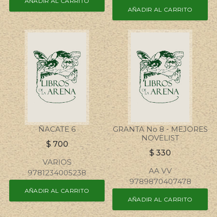
AÑADIR AL CARRITO
AÑADIR AL CARRITO
ÑACATE 6
GRANTA No 8 - MEJORES
NOVELIST
$
700
$
330
VARIOS
AA VV
9781234005238
9789870407478
AÑADIR AL CARRITO
AÑADIR AL CARRITO