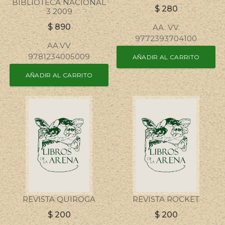
BIBLIOTECA NACIONAL
$
280
3 2009
$
890
AA. VV.
9772393704100
AA.VV
9781234005009
AÑADIR AL CARRITO
AÑADIR AL CARRITO
REVISTA QUIROGA
REVISTA ROCKET
$
200
$
200