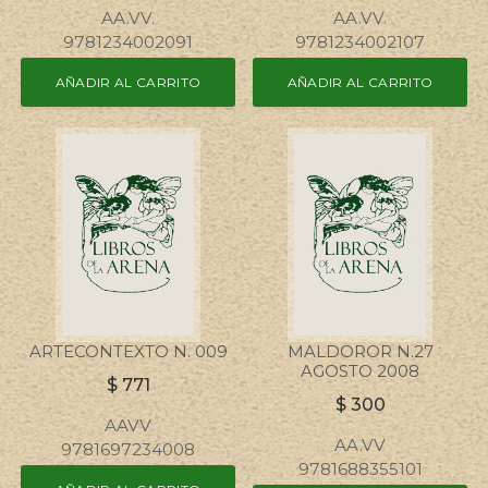
AA.VV.
AA.VV.
9781234002091
9781234002107
AÑADIR AL CARRITO
AÑADIR AL CARRITO
ARTECONTEXTO N. 009
MALDOROR N.27
AGOSTO 2008
$
771
$
300
AAVV
AA.VV
9781697234008
9781688355101