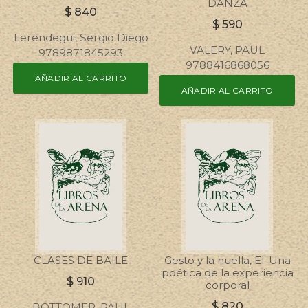
DANZA
$
840
$
590
Lerendegui, Sergio Diego
VALERY, PAUL
9789871845293
9788416868056
AÑADIR AL CARRITO
AÑADIR AL CARRITO
CLASES DE BAILE
Gesto y la huella, El. Una
poética de la experiencia
$
910
corporal
$
820
BOTTOMER, PAUL