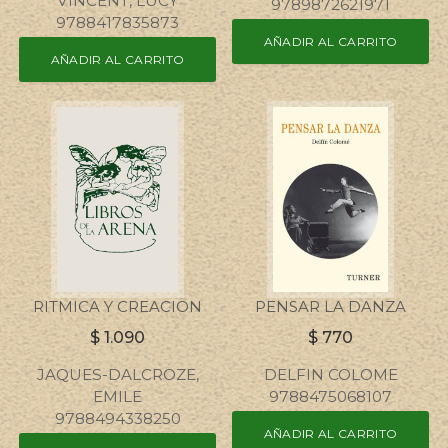
VINCENT, LUCY
9789872621971
9788417835873
AÑADIR AL CARRITO
AÑADIR AL CARRITO
RITMICA Y CREACION
PENSAR LA DANZA
$
1.090
$
770
JAQUES-DALCROZE,
DELFIN COLOME
EMILE
9788475068107
9788494338250
AÑADIR AL CARRITO