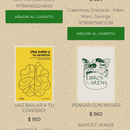
9788466224840
Casanova, Graciela - Klein,
Marc George
AÑADIR AL CARRITO
9789876911238
AÑADIR AL CARRITO
HAZ BAILAR A TU
PENSAR CON MOVER
CEREBRO!
$
960
$
950
BARDET, MARIE