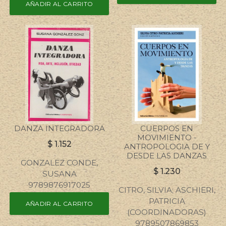
AÑADIR AL CARRITO
DANZA INTEGRADORA
CUERPOS EN
MOVIMIENTO -
$
1.152
ANTROPOLOGIA DE Y
DESDE LAS DANZAS
GONZALEZ CONDE,
$
1.230
SUSANA
9789876917025
CITRO, SILVIA; ASCHIERI,
PATRICIA
AÑADIR AL CARRITO
(COORDINADORAS)
9789507869853