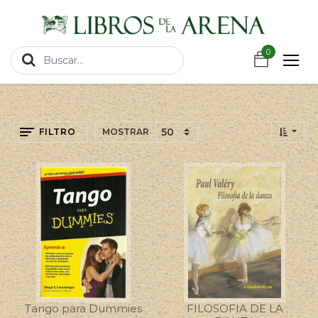
https://wa.link/csnxsu
0
0
FILTRO
MOSTRAR
Tango para Dummies
FILOSOFIA DE LA