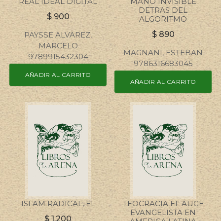
REAL IDEAL DIGITAL
MANO INVISIBLE
DETRAS DEL
$
900
ALGORITMO
$
890
PAYSSE ALVAREZ,
MARCELO
MAGNANI, ESTEBAN
9789915432304
9786316683045
AÑADIR AL CARRITO
AÑADIR AL CARRITO
ISLAM RADICAL, EL
TEOCRACIA EL AUGE
EVANGELISTA EN
$
1.200