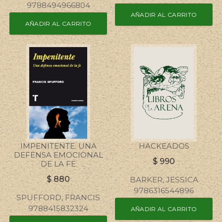
9788494966804
AÑADIR AL CARRITO
AÑADIR AL CARRITO
IMPENITENTE. UNA
HACKEADOS
DEFENSA EMOCIONAL
$
990
DE LA FE
$
880
BARKER, JESSICA
9786316544896
SPUFFORD, FRANCIS
9788415832324
AÑADIR AL CARRITO