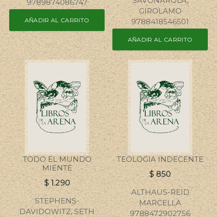
SAVONAROLA,
9789874086747
GIROLAMO
AÑADIR AL CARRITO
9788418546501
AÑADIR AL CARRITO
TODO EL MUNDO
TEOLOGIA INDECENTE
MIENTE
$
850
$
1.290
ALTHAUS-REID
STEPHENS-
MARCELLA
DAVIDOWITZ, SETH
9788472902756