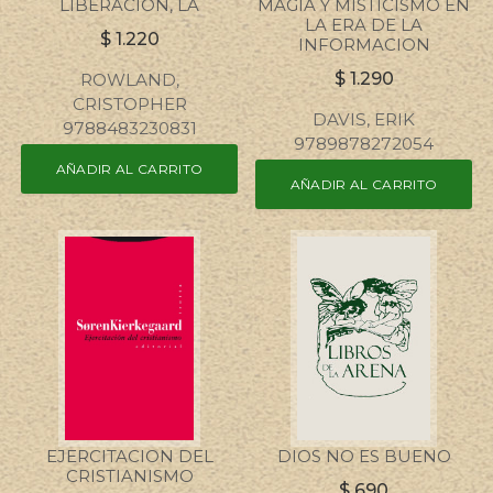
LIBERACION, LA
MAGIA Y MISTICISMO EN
LA ERA DE LA
$
1.220
INFORMACION
$
1.290
ROWLAND,
CRISTOPHER
DAVIS, ERIK
9788483230831
9789878272054
AÑADIR AL CARRITO
AÑADIR AL CARRITO
EJERCITACION DEL
DIOS NO ES BUENO
CRISTIANISMO
$
690