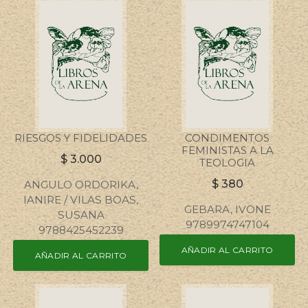
RIESGOS Y FIDELIDADES
CONDIMENTOS
FEMINISTAS A LA
$
3.000
TEOLOGIA
$
380
ANGULO ORDORIKA,
IANIRE / VILAS BOAS,
GEBARA, IVONE
SUSANA
9789974747104
9788425452239
AÑADIR AL CARRITO
AÑADIR AL CARRITO