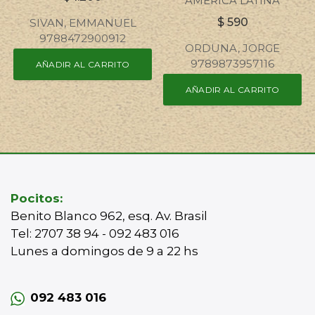
AMERICA LATINA
$
590
SIVAN, EMMANUEL
9788472900912
ORDUNA, JORGE
9789873957116
AÑADIR AL CARRITO
AÑADIR AL CARRITO
Pocitos:
Benito Blanco 962, esq. Av. Brasil
Tel: 2707 38 94 - 092 483 016
Lunes a domingos de 9 a 22 hs
092 483 016