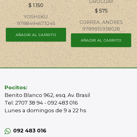
URUGUAY
$
1.150
$
575
YOSHIIKU
CORREA, ANDRES
9788494673245
9789915938028
AÑADIR AL CARRITO
AÑADIR AL CARRITO
Pocitos:
Benito Blanco 962, esq. Av. Brasil
Tel: 2707 38 94 - 092 483 016
Lunes a domingos de 9 a 22 hs
092 483 016