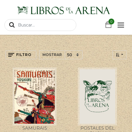
https://wa.link/csnxsu
0
0
FILTRO
MOSTRAR
SAMURAIS
POSTALES DEL