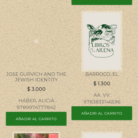
JOSE GURVICH AND THE
BARROCO, EL
JEWISH IDENTITY
$
1.300
$
3.000
AA. VV.
HABER, ALICIA
9783833146596
9789974777842
AÑADIR AL CARRITO
AÑADIR AL CARRITO