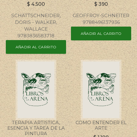
$
4.500
$
390
SCHATTSCHNEIDER,
GEOFFROY-SCHNEITER
DORIS - WALKER,
9788496137936
WALLACE
AÑADIR AL CARRITO
9783836583718
AÑADIR AL CARRITO
TERAPIA ARTISTICA,
COMO ENTENDER EL
ESENCIA Y TAREA DE LA
ARTE
PINTURA