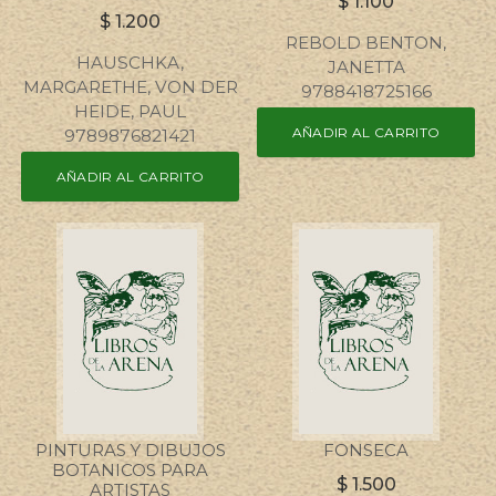
$
1.100
$
1.200
REBOLD BENTON,
HAUSCHKA,
JANETTA
MARGARETHE, VON DER
9788418725166
HEIDE, PAUL
AÑADIR AL CARRITO
9789876821421
AÑADIR AL CARRITO
PINTURAS Y DIBUJOS
FONSECA
BOTANICOS PARA
$
1.500
ARTISTAS