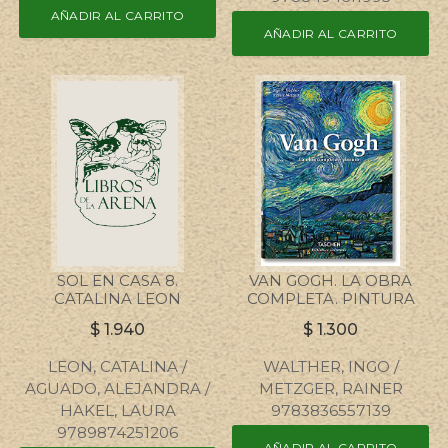
AÑADIR AL CARRITO
AÑADIR AL CARRITO
SOL EN CASA 8.
VAN GOGH. LA OBRA
CATALINA LEON
COMPLETA. PINTURA
$
1.940
$
1.300
LEON, CATALINA /
WALTHER, INGO /
AGUADO, ALEJANDRA /
METZGER, RAINER
HAKEL, LAURA
9783836557139
9789874251206
AÑADIR AL CARRITO