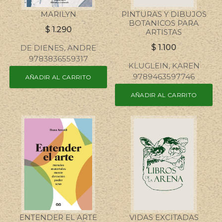
MARILYN
PINTURAS Y DIBUJOS
BOTANICOS PARA
$
1.290
ARTISTAS
$
1.100
DE DIENES, ANDRE
9783836559317
KLUGLEIN, KAREN
9789463597746
AÑADIR AL CARRITO
AÑADIR AL CARRITO
ENTENDER EL ARTE
VIDAS EXCITADAS