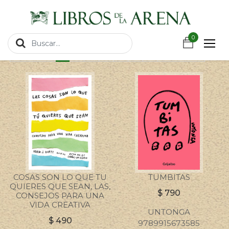
https://wa.link/csnxsu
FILTRO
MOSTRAR
0
ANTERIOR
1
2
3
4
5
6
7
SIGUIENTE
COSAS SON LO QUE TU
TUMBITAS
QUIERES QUE SEAN, LAS,
$
790
CONSEJOS PARA UNA
VIDA CREATIVA
UNTONGA
$
490
9789915673585