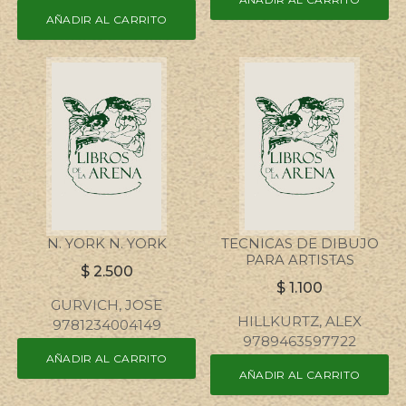
AÑADIR AL CARRITO
N. YORK N. YORK
TECNICAS DE DIBUJO
PARA ARTISTAS
$
2.500
$
1.100
GURVICH, JOSE
HILLKURTZ, ALEX
9781234004149
9789463597722
AÑADIR AL CARRITO
AÑADIR AL CARRITO