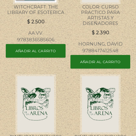
WITCHCRAFT. THE
COLOR: CURSO
LIBRARY OF ESOTERICA
PRACTICO PARA
ARTISTAS Y
$
2.500
DISEÑADORES
$
2.390
AA.VV.
9783836585606
HORNUNG, DAVID
9788417412548
AÑADIR AL CARRITO
AÑADIR AL CARRITO