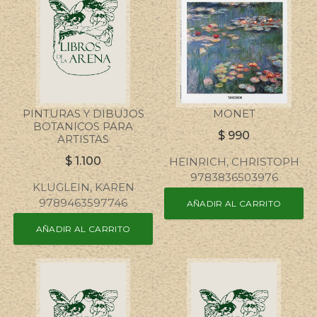
PINTURAS Y DIBUJOS
MONET
BOTANICOS PARA
$
990
ARTISTAS
$
1.100
HEINRICH, CHRISTOPH
9783836503976
KLUGLEIN, KAREN
9789463597746
AÑADIR AL CARRITO
AÑADIR AL CARRITO