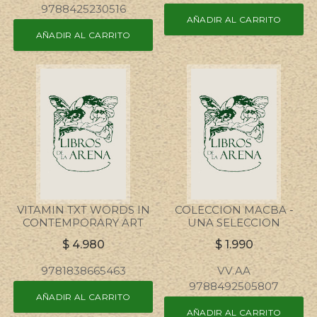
9788425230516
AÑADIR AL CARRITO
AÑADIR AL CARRITO
VITAMIN TXT WORDS IN
COLECCION MACBA -
CONTEMPORARY ART
UNA SELECCION
$
4.980
$
1.990
9781838665463
VV.AA
9788492505807
AÑADIR AL CARRITO
AÑADIR AL CARRITO