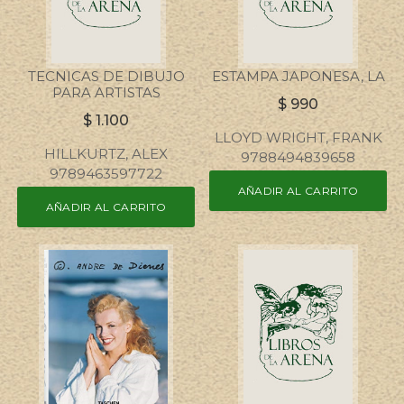
TECNICAS DE DIBUJO
ESTAMPA JAPONESA, LA
PARA ARTISTAS
$
990
$
1.100
LLOYD WRIGHT, FRANK
HILLKURTZ, ALEX
9788494839658
9789463597722
AÑADIR AL CARRITO
AÑADIR AL CARRITO