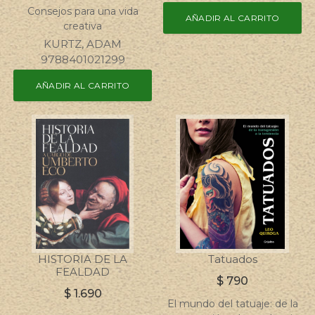
Consejos para una vida
AÑADIR AL CARRITO
creativa
KURTZ, ADAM
9788401021299
AÑADIR AL CARRITO
HISTORIA DE LA
Tatuados
FEALDAD
$
790
$
1.690
El mundo del tatuaje: de la