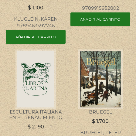
$
1.100
9789915952802
KLUGLEIN, KAREN
AÑADIR AL CARRITO
9789463597746
AÑADIR AL CARRITO
ESCULTURA ITALIANA
BRUEGEL
EN EL RENACIMIENTO
$
1.700
$
2.190
BRUEGEL, PETER