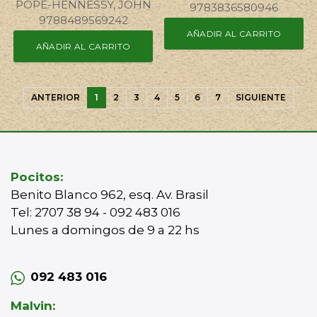
POPE-HENNESSY, JOHN
9783836580946
9788489569242
AÑADIR AL CARRITO
AÑADIR AL CARRITO
ANTERIOR
1
2
3
4
5
6
7
SIGUIENTE
Pocitos:
Benito Blanco 962, esq. Av. Brasil
Tel: 2707 38 94 - 092 483 016
Lunes a domingos de 9 a 22 hs
092 483 016
Malvin: