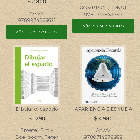
$
2.800
GOMBRICH, ERNST
AA.VV
9780714863757
9789974866621
AÑADIR AL CARRITO
AÑADIR AL CARRITO
Dibujar el espacio
APARIENCIA DESNUDA
$
1.290
$
4.980
Proetel, Tim y
AA.VV
Boerboom, Peter
9780714878959