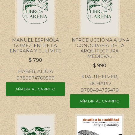
MANUEL ESPINOLA
INTRODUCCIONA A UNA
GOMEZ. ENTRE LA
ICONOGRAFIA DE LA
ENTRAÑA Y EL LÍMITE
ARQUITECTURA
MEDIEVAL
$
790
$
990
HABER, ALICIA
KRAUTHEIMER,
9789974760509
RICHARD
AÑADIR AL CARRITO
9788494735479
AÑADIR AL CARRITO