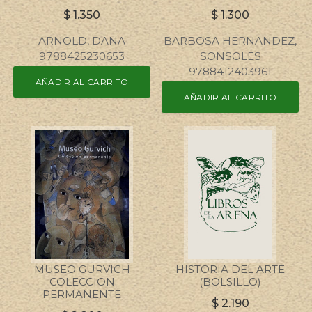
$
1.350
$
1.300
ARNOLD, DANA
BARBOSA HERNANDEZ,
9788425230653
SONSOLES
9788412403961
AÑADIR AL CARRITO
AÑADIR AL CARRITO
MUSEO GURVICH
HISTORIA DEL ARTE
COLECCION
(BOLSILLO)
PERMANENTE
$
2.190