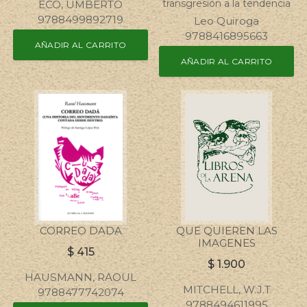
transgresión a la tendencia
ECO, UMBERTO
9788499892719
Leo Quiroga
9788416895663
AÑADIR AL CARRITO
AÑADIR AL CARRITO
CORREO DADA
QUE QUIEREN LAS
IMAGENES
$
415
$
1.900
HAUSMANN, RAOUL
MITCHELL, W.J.T
9788477742074
9788494611995