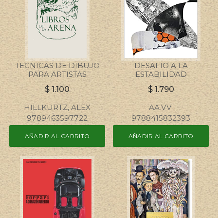
TECNICAS DE DIBUJO
DESAFIO A LA
PARA ARTISTAS
ESTABILIDAD
$
1.100
$
1.790
HILLKURTZ, ALEX
AA.VV.
9789463597722
9788415832393
AÑADIR AL CARRITO
AÑADIR AL CARRITO