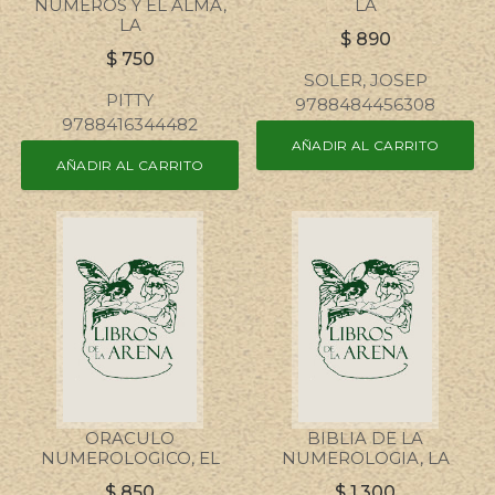
NUMEROS Y EL ALMA,
LA
LA
$
890
$
750
SOLER, JOSEP
PITTY
9788484456308
9788416344482
AÑADIR AL CARRITO
AÑADIR AL CARRITO
ORACULO
BIBLIA DE LA
NUMEROLOGICO, EL
NUMEROLOGIA, LA
$
850
$
1.300