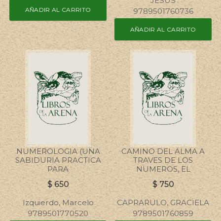
JESUS
AÑADIR AL CARRITO
9789501760736
AÑADIR AL CARRITO
NUMEROLOGIA (UNA
CAMINO DEL ALMA A
SABIDURIA PRACTICA
TRAVES DE LOS
PARA
NUMEROS, EL
$
650
$
750
Izquierdo, Marcelo
CAPRARULO, GRACIELA
9789501770520
9789501760859