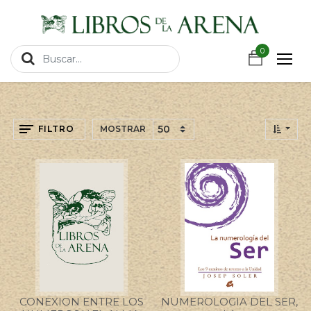
https://wa.link/csnxsu
0
0
FILTRO
MOSTRAR
CONEXION ENTRE LOS
NUMEROLOGIA DEL SER,