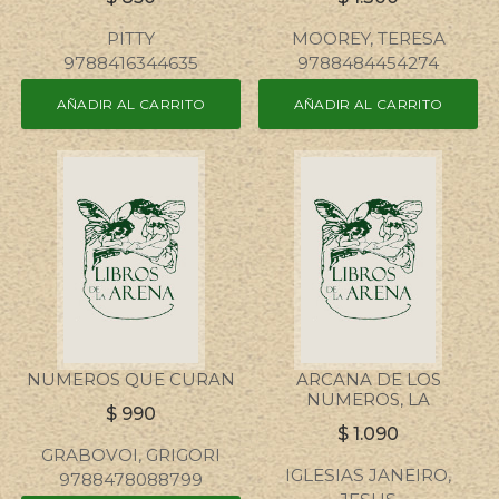
PITTY
MOOREY, TERESA
9788416344635
9788484454274
AÑADIR AL CARRITO
AÑADIR AL CARRITO
NUMEROS QUE CURAN
ARCANA DE LOS
NUMEROS, LA
$
990
$
1.090
GRABOVOI, GRIGORI
IGLESIAS JANEIRO,
9788478088799