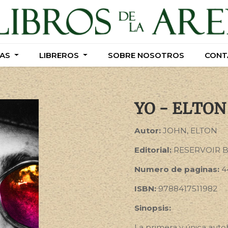
AS
AS
LIBREROS
LIBREROS
SOBRE NOSOTROS
SOBRE NOSOTROS
CONT
CONT
YO - ELTON
Autor:
JOHN, ELTON
Editorial:
RESERVOIR 
Numero de paginas:
4
ISBN:
9788417511982
Sinopsis:
La primera y única autob