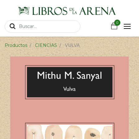
https://wa.link/csnxsu
0
0
Productos
CIENCIAS
VULVA