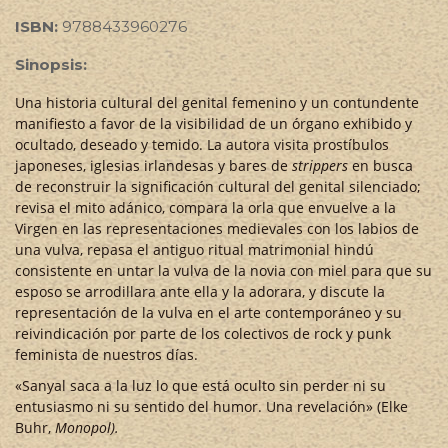
ISBN:
9788433960276
Sinopsis:
Una historia cultural del genital femenino y un contundente
manifiesto a favor de la visibilidad de un órgano exhibido y
ocultado, deseado y temido. La autora visita prostíbulos
japoneses, iglesias irlandesas y bares de
strippers
en busca
de reconstruir la significación cultural del genital silenciado;
revisa el mito adánico, compara la orla que envuelve a la
Virgen en las representaciones medievales con los labios de
una vulva, repasa el antiguo ritual matrimonial hindú
consistente en untar la vulva de la novia con miel para que su
esposo se arrodillara ante ella y la adorara, y discute la
representación de la vulva en el arte contemporáneo y su
reivindicación por parte de los colectivos de rock y punk
feminista de nuestros días.
«Sanyal saca a la luz lo que está oculto sin perder ni su
entusiasmo ni su sentido del humor. Una revelación» (Elke
Buhr,
Monopol).