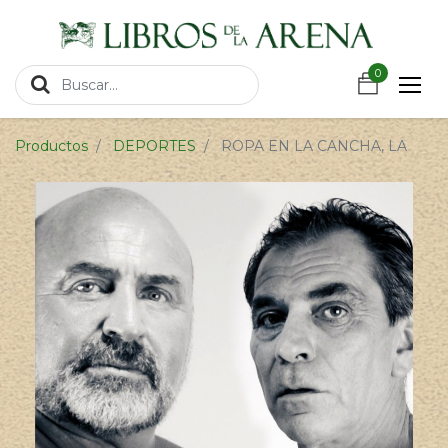
https://wa.link/csnxsu
0
0
Productos
DEPORTES
ROPA EN LA CANCHA, LA