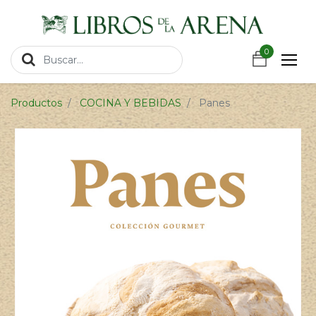
https://wa.link/csnxsu
0
0
Productos
COCINA Y BEBIDAS
Panes