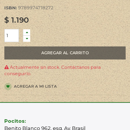
ISBN:
9789974718272
$
1.190
AGREGAR AL CARRITO
Actualmente sin stock. Contáctanos para
conseguirlo.
AGREGAR A MI LISTA
Pocitos:
Benito Blanco 962, esq. Av. Brasil