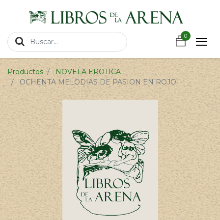
https://wa.link/csnxsu
0
0
Productos
NOVELA EROTICA
OCHENTA MELODIAS DE PASION EN ROJO