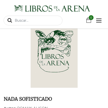
https://wa.link/csnxsu
Productos
NADA SOFISTICADO
0
NADA SOFISTICADO