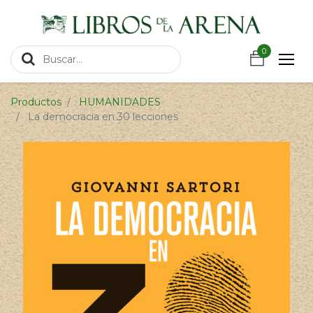
https://wa.link/csnxsu
0
0
Productos
HUMANIDADES
La democracia en 30 lecciones