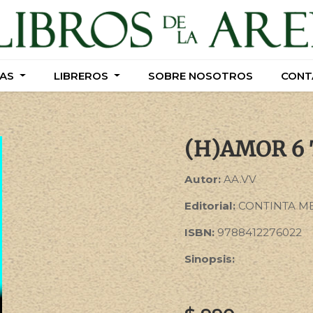
AS
AS
LIBREROS
LIBREROS
SOBRE NOSOTROS
SOBRE NOSOTROS
CONT
CONT
(H)AMOR 6
Autor:
AA.VV
Editorial:
CONTINTA ME
ISBN:
9788412276022
Sinopsis: