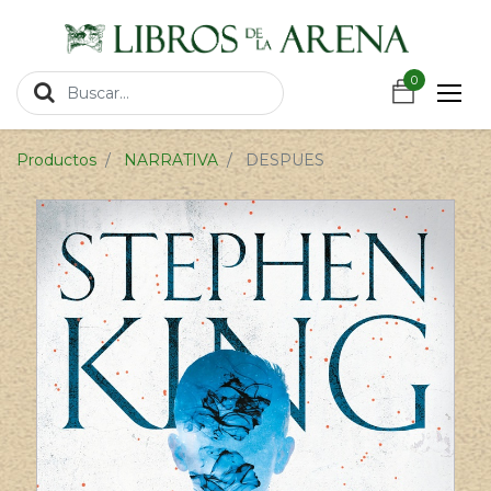
https://wa.link/csnxsu
0
0
Productos
NARRATIVA
DESPUES