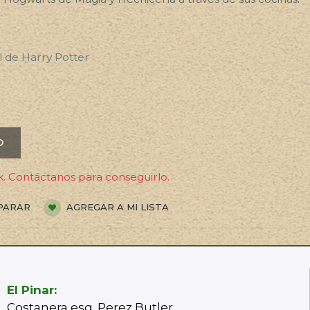
al de Harry Potter
O
. Contáctanos para conseguirlo.
PARAR
AGREGAR A MI LISTA
El Pinar:
Costanera esq. Perez Butler