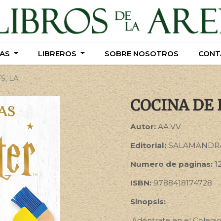
AS
AS
LIBREROS
LIBREROS
SOBRE NOSOTROS
SOBRE NOSOTROS
CONT
CONT
S, LA
COCINA DE
Autor:
AA.VV
Editorial:
SALAMANDR
Numero de paginas:
1
ISBN:
9788418174728
Sinopsis:
¡Adéntrate en el Colegi