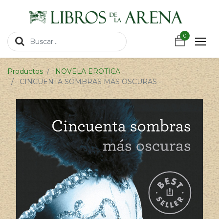
https://wa.link/csnxsu
0
0
Productos
NOVELA EROTICA
CINCUENTA SOMBRAS MAS OSCURAS