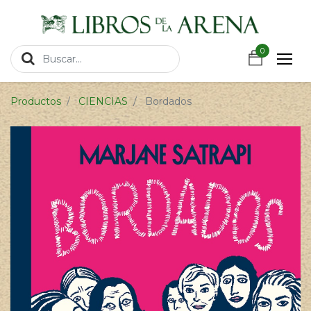
https://wa.link/csnxsu
0
0
Productos
CIENCIAS
Bordados