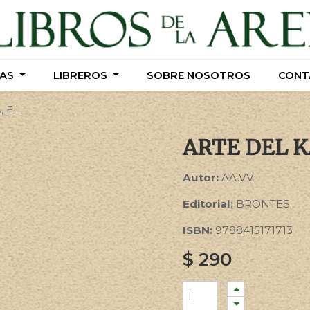
AS
AS
LIBREROS
LIBREROS
SOBRE NOSOTROS
SOBRE NOSOTROS
CONT
CONT
, EL
ARTE DEL 
Autor:
AA.VV
Editorial:
BRONTES
ISBN:
9788415171713
$
290