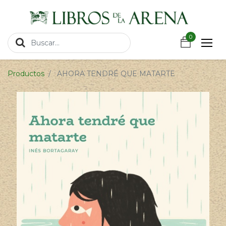
https://wa.link/csnxsu
0
0
Productos
AHORA TENDRÉ QUE MATARTE