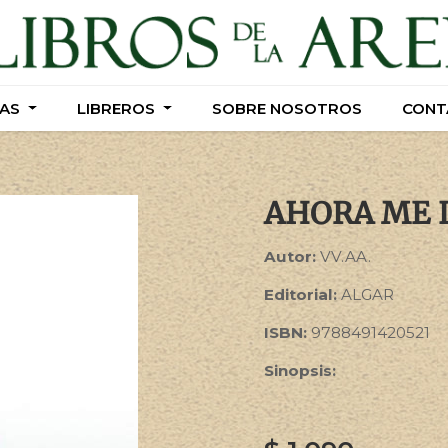
AS
AS
LIBREROS
LIBREROS
SOBRE NOSOTROS
SOBRE NOSOTROS
CONT
CONT
AHORA ME 
Autor:
VV.AA.
Editorial:
ALGAR
ISBN:
9788491420521
Sinopsis: