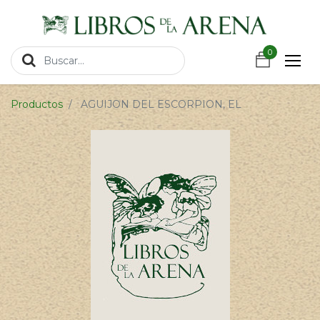
https://wa.link/csnxsu
0
0
Productos
AGUIJON DEL ESCORPION, EL