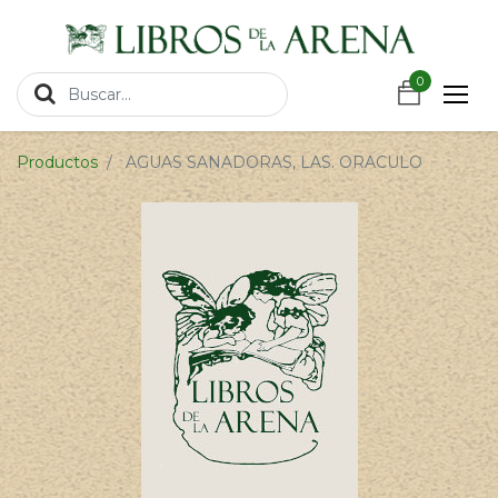
https://wa.link/csnxsu
0
0
Productos
AGUAS SANADORAS, LAS. ORACULO