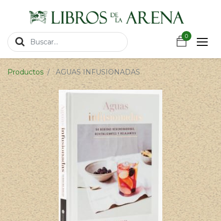
https://wa.link/csnxsu
0
0
Productos
AGUAS INFUSIONADAS