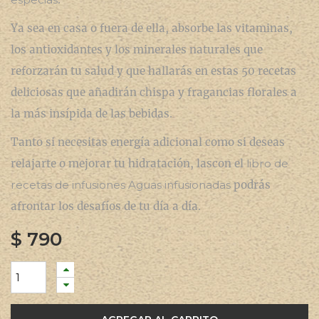
Ya sea en casa o fuera de ella, absorbe las vitaminas,
los antioxidantes y los minerales naturales que
reforzarán tu salud y que hallarás en estas 50 recetas
deliciosas que añadirán chispa y fragancias florales a
la más insípida de las bebidas.
Tanto si necesitas energía adicional como si deseas
relajarte o mejorar tu hidratación, lascon el
libro de
recetas de infusiones Aguas infusionadas
podrás
afrontar los desafíos de tu día a día.
$
790