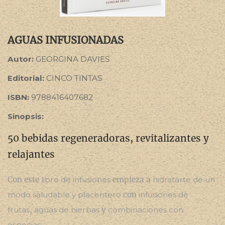
AGUAS INFUSIONADAS
Autor:
GEORGINA DAVIES
Editorial:
CINCO TINTAS
ISBN:
9788416407682
Sinopsis:
50 bebidas regeneradoras, revitalizantes y
relajantes
Con este
libro de infusiones
empieza a
hidratarte de un
modo saludable y placentero
con
infusiones de
frutas
,
aguas de hierbas
y
combinaciones con
especias
.