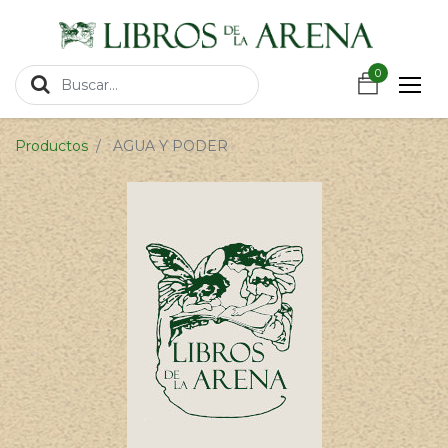
https://wa.link/csnxsu
0
0
Productos
AGUA Y PODER