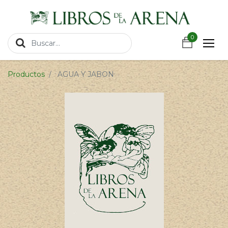
https://wa.link/csnxsu
0
0
Productos
AGUA Y JABON