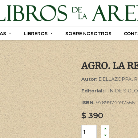
AS
AS
LIBREROS
LIBREROS
SOBRE NOSOTROS
SOBRE NOSOTROS
CONT
CONT
AGRO. LA 
Autor:
DELLAZOPPA, 
Editorial:
FIN DE SIGLO
ISBN:
9789974497566
$
390