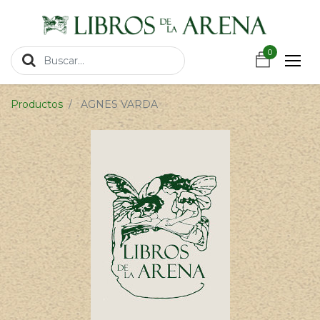
https://wa.link/csnxsu
0
0
Productos
AGNES VARDA