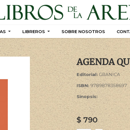
AS
AS
LIBREROS
LIBREROS
SOBRE NOSOTROS
SOBRE NOSOTROS
CONT
CONT
AGENDA QU
Editorial:
GRANICA
ISBN:
9789878358697
Sinopsis:
$
790