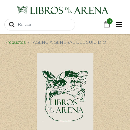
https://wa.link/csnxsu
0
0
Productos
AGENCIA GENERAL DEL SUICIDIO