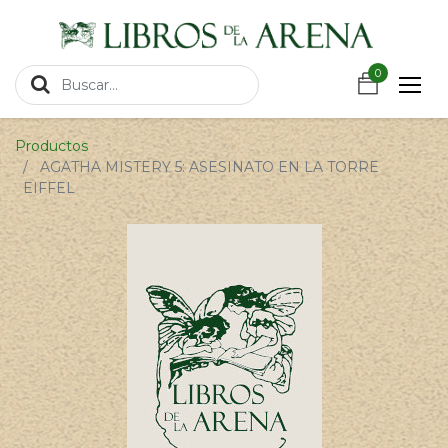
https://wa.link/csnxsu
0
0
Productos
AGATHA MISTERY 5: ASESINATO EN LA TORRE
EIFFEL