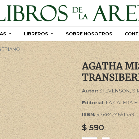
AS
AS
LIBREROS
LIBREROS
SOBRE NOSOTROS
SOBRE NOSOTROS
CONT
CONT
IBERIANO
AGATHA MIS
TRANSIBER
Autor:
STEVENSON, SI
Editorial:
LA GALERA E
ISBN:
9788424651459
$
590