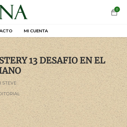
https://wa.link/csnxsu
0
0
ACTO
ACTO
MI CUENTA
MI CUENTA
TERY 13 DESAFIO EN EL
IANO
R STEVE
DITORIAL