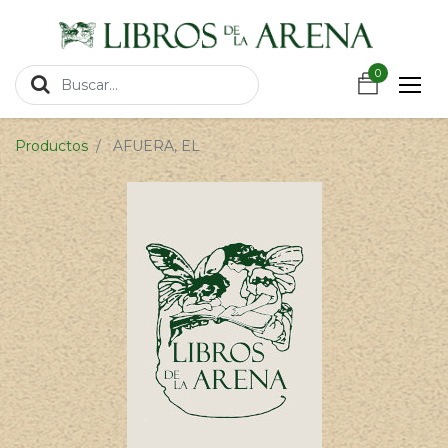
https://wa.link/csnxsu
0
0
Productos
AFUERA, EL