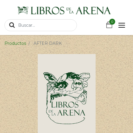
https://wa.link/csnxsu
0
0
Productos
AFTER DARK