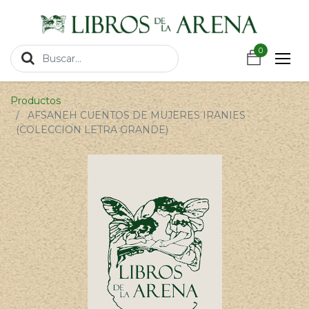
https://wa.link/csnxsu
0
0
Productos
AFSANEH CUENTOS DE MUJERES IRANIES
(COLECCION LETRA GRANDE)