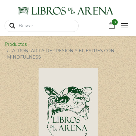
https://wa.link/csnxsu
0
0
Productos
AFRONTAR LA DEPRESION Y EL ESTRES CON
MINDFULNESS