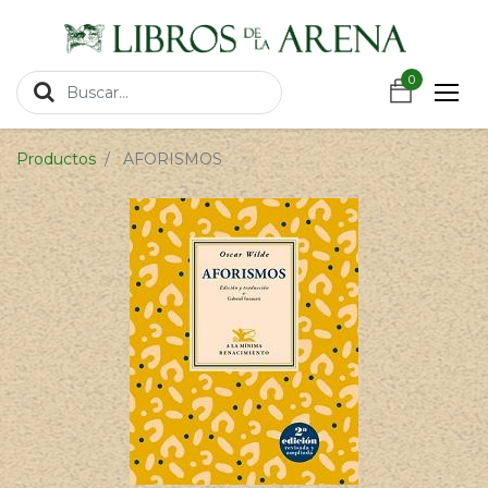
https://wa.link/csnxsu
0
0
Productos
AFORISMOS