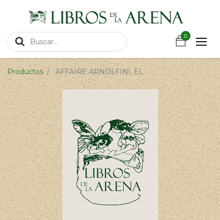
https://wa.link/csnxsu
0
0
Productos
AFFAIRE ARNOLFINI, EL