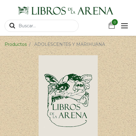
https://wa.link/csnxsu
0
0
Productos
ADOLESCENTES Y MARIHUANA