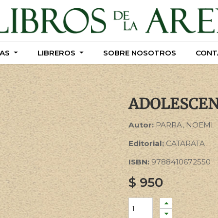
AS
AS
LIBREROS
LIBREROS
SOBRE NOSOTROS
SOBRE NOSOTROS
CONT
CONT
ADOLESCEN
Autor:
PARRA, NOEMI
Editorial:
CATARATA
ISBN:
9788410672550
$
950