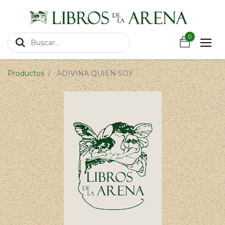
https://wa.link/csnxsu
0
0
Productos
ADIVINA QUIEN SOY