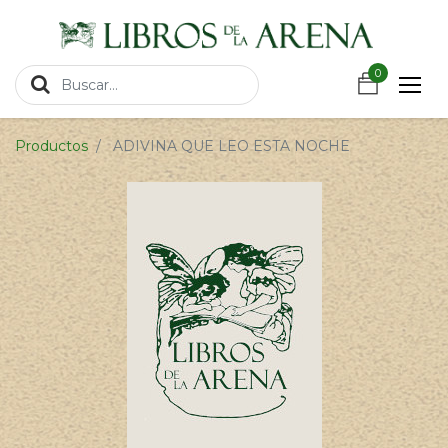
https://wa.link/csnxsu
0
0
Productos
ADIVINA QUE LEO ESTA NOCHE