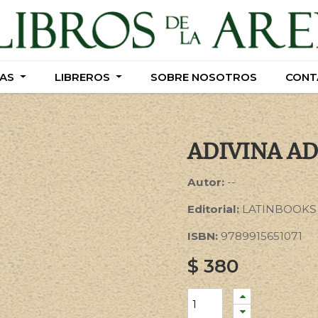
AS
AS
LIBREROS
LIBREROS
SOBRE NOSOTROS
SOBRE NOSOTROS
CONT
CONT
ADIVINA A
Autor:
--
Editorial:
LATINBOOKS
ISBN:
9789915651071
$
380