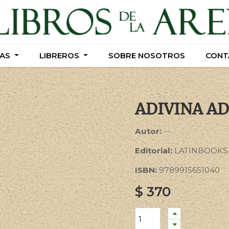
AS
AS
LIBREROS
LIBREROS
SOBRE NOSOTROS
SOBRE NOSOTROS
CONT
CONT
ADIVINA A
Autor:
--
Editorial:
LATINBOOKS
ISBN:
9789915651040
$
370