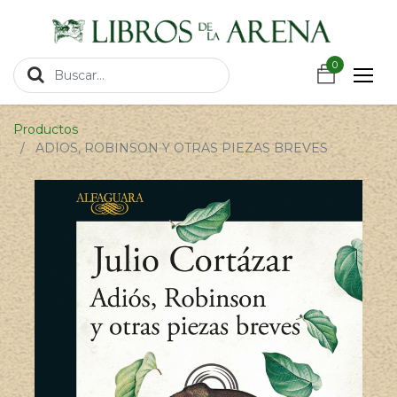
https://wa.link/csnxsu
0
0
Productos
ADIOS, ROBINSON Y OTRAS PIEZAS BREVES