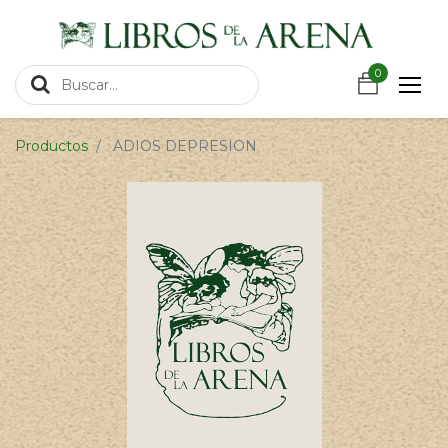
https://wa.link/csnxsu
0
0
Productos
ADIOS DEPRESION