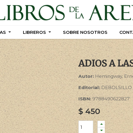
AS
AS
LIBREROS
LIBREROS
SOBRE NOSOTROS
SOBRE NOSOTROS
CONT
CONT
ADIOS A LA
Autor:
Hemingway, Ern
Editorial:
DEBOLSILLO
ISBN:
9788490622827
$
450